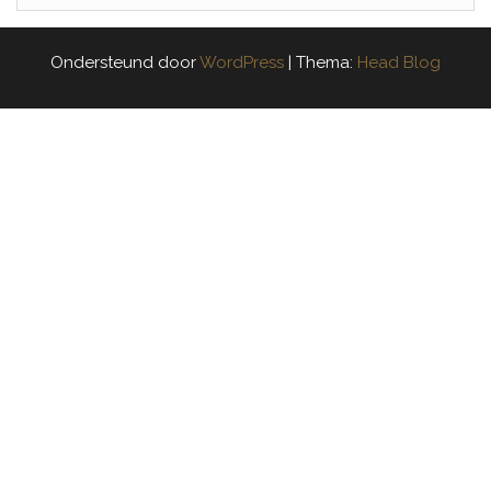
Ondersteund door
WordPress
|
Thema:
Head Blog